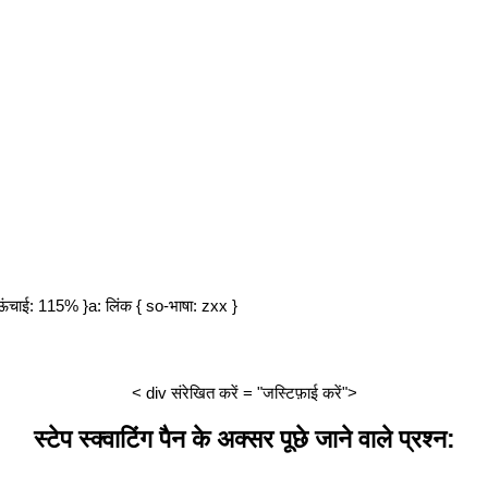
-ऊंचाई: 115% }a: लिंक { so-भाषा: zxx }
< div संरेखित करें = "जस्टिफ़ाई करें">
स्टेप स्क्वाटिंग पैन के अक्सर पूछे जाने वाले प्रश्न: