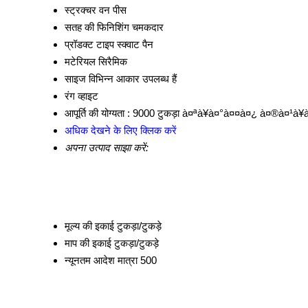
स्ट्रक्चर
वन पीस
सतह की फिनिशिंग
चमकदार
प्रॉडक्ट टाइप
स्क्वाट पैन
मटेरियल
सिरैमिक
साइज
विभिन्न आकार उपलब्ध हैं
रंग
व्हाइट
आपूर्ति की योग्यता :
9000 टुकड़ा à¤ªà¥à¤°à¤¤à¤¿ à¤®à¤¹à¥à
अधिक देखने के लिए क्लिक करें
अपना उत्पाद साझा करें:
मूल्य की इकाई
टुकड़ा/टुकड़े
माप की इकाई
टुकड़ा/टुकड़े
न्यूनतम आदेश मात्रा
500