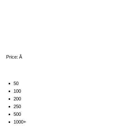
Price:
Â
50
100
200
250
500
1000+